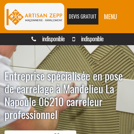
MENU
DEVIS GRATUIT
indisponible
indisponible
Entreprise spécialisée en pose
de carrelage à Mandelieu La
Napoule 06210 carreleur
professionnel