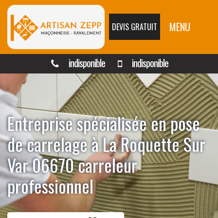
MENU
DEVIS GRATUIT
indisponible
indisponible
Entreprise spécialisée en pose
de carrelage à La Roquette Sur
Var 06670 carreleur
professionnel