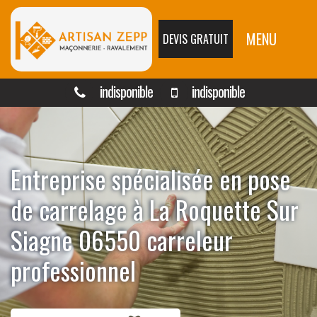
MENU
DEVIS GRATUIT
indisponible
indisponible
Entreprise spécialisée en pose
de carrelage à La Roquette Sur
Siagne 06550 carreleur
professionnel