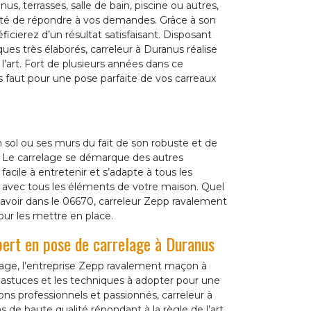
s, terrasses, salle de bain, piscine ou autres,
ité de répondre à vos demandes. Grâce à son
icierez d’un résultat satisfaisant. Disposant
ues très élaborés, carreleur à Duranus réalise
l’art. Fort de plusieurs années dans ce
us faut pour une pose parfaite de vos carreaux
n sol ou ses murs du fait de son robuste et de
. Le carrelage se démarque des autres
acile à entretenir et s’adapte à tous les
 avec tous les éléments de votre maison. Quel
avoir dans le 06670, carreleur Zepp ravalement
our les mettre en place.
pert en pose de carrelage à Duranus
lage, l’entreprise Zepp ravalement maçon à
 astuces et les techniques à adopter pour une
ons professionnels et passionnés, carreleur à
 de haute qualité répondant à la règle de l’art.