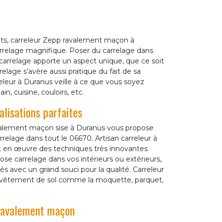
nts, carreleur Zepp ravalement maçon à
arrelage magnifique. Poser du carrelage dans
e carrelage apporte un aspect unique, que ce soit
relage s’avère aussi pratique du fait de sa
releur à Duranus veille à ce que vous soyez
in, cuisine, couloirs, etc.
lisations parfaites
ravalement maçon sise à Duranus vous propose
relage dans tout le 06670. Artisan carreleur à
t en œuvre des techniques très innovantes
pose carrelage dans vos intérieurs ou extérieurs,
és avec un grand souci pour la qualité. Carreleur
 revêtement de sol comme la moquette, parquet,
 ravalement maçon