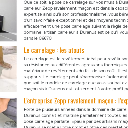
Que ce soit la pose de carrelage sur vos murs à Duranu
carreleur Zepp ravalement maçon est dans la capac
expertise ainsi qu’à son professionnalisme, vous bénéf
d’un savoir-faire exceptionnel et des moyens techniq
efficacement une pose carrelage suivant la règle de 
domaine, artisan carreleur à Duranus est ce qu’il vo
dans le 06670.
Le carrelage : les atouts
Le carrelage est le revêtement idéal pour revêtir so
sa résistance aux différentes agressions thermiques
matériaux de revêtements du fait de son coût. Il est f
supports. Le carrelage peut s’harmoniser facilement
que soit le modèle de carrelage que vous souhaitez 
maçon sis à Duranus est totalement à votre profit p
L’entreprise Zepp ravalement maçon : l’ex
Forte de plusieurs années dans le domaine de carre
Duranus connait et maitrise parfaitement toutes les
pose carrelage parfaite. Epaulé par des artisans maç
Duranus se met à votre profit et offre des prestations