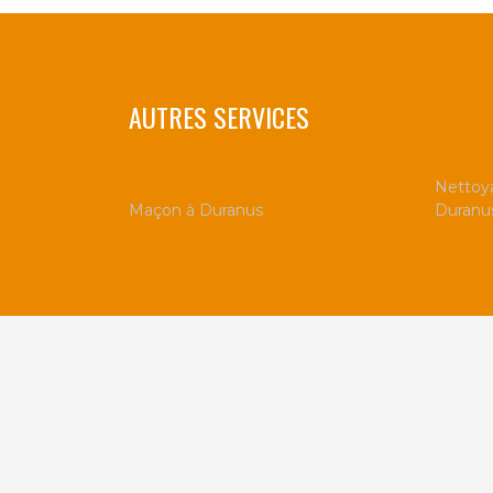
AUTRES SERVICES
Nettoya
Maçon à Duranus
Duranu