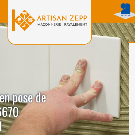
 en pose de
6670
l