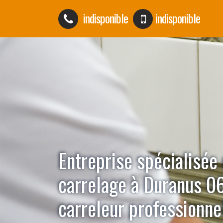
indisponible
indisponible
Entreprise spécialisée
carrelage à Duranus 0
carreleur professionne