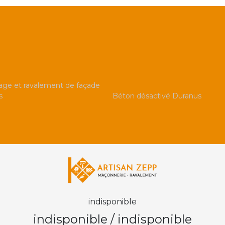
ge et ravalement de façade
s
Béton désactivé Duranus
indisponible
indisponible
/
indisponible