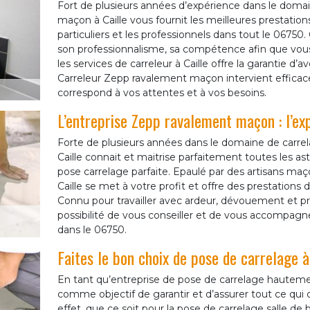
Fort de plusieurs années d’expérience dans le domai
maçon à Caille vous fournit les meilleures prestations 
particuliers et les professionnels dans tout le 06750.
son professionnalisme, sa compétence afin que vous bé
les services de carreleur à Caille offre la garantie d
Carreleur Zepp ravalement maçon intervient efficac
correspond à vos attentes et à vos besoins.
L’entreprise Zepp ravalement maçon : l’ex
Forte de plusieurs années dans le domaine de carre
Caille connait et maitrise parfaitement toutes les a
pose carrelage parfaite. Epaulé par des artisans maç
Caille se met à votre profit et offre des prestations d
Connu pour travailler avec ardeur, dévouement et prof
possibilité de vous conseiller et de vous accompagn
dans le 06750.
Faites le bon choix de pose de carrelage à
En tant qu’entreprise de pose de carrelage hauteme
comme objectif de garantir et d’assurer tout ce qui
effet, que ce soit pour la pose de carrelage salle de 