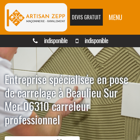
MENU
DEVIS GRATUIT
indisponible
indisponible
Entreprise spécialisée en pose
de carrelage à Beaulieu Sur
Mer 06310 carreleur
professionnel