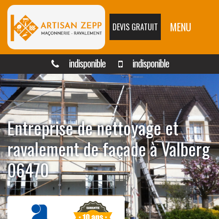
MENU
DEVIS GRATUIT
indisponible
indisponible
Entreprise de nettoyage et
ravalement de façade à Valberg
06470