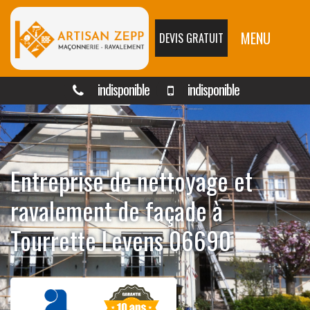
MENU
DEVIS GRATUIT
indisponible
indisponible
Entreprise de nettoyage et
ravalement de façade à
Tourrette Levens 06690