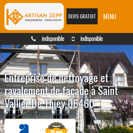
MENU
DEVIS GRATUIT
indisponible
indisponible
Entreprise de nettoyage et
ravalement de façade à Saint
Vallier De Thiey 06460