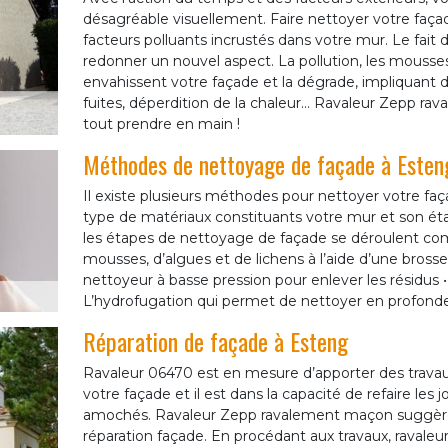
désagréable visuellement. Faire nettoyer votre façad
facteurs polluants incrustés dans votre mur. Le fait 
redonner un nouvel aspect. La pollution, les mousse
envahissent votre façade et la dégrade, impliquant 
fuites, déperdition de la chaleur... Ravaleur Zepp r
tout prendre en main !
Méthodes de nettoyage de façade à Esten
Il existe plusieurs méthodes pour nettoyer votre faç
type de matériaux constituants votre mur et son ét
les étapes de nettoyage de façade se déroulent com
mousses, d’algues et de lichens à l’aide d’une brosse
nettoyeur à basse pression pour enlever les résidus 
L’hydrofugation qui permet de nettoyer en profondeu
Réparation de façade à Esteng
Ravaleur 06470 est en mesure d’apporter des travaux 
votre façade et il est dans la capacité de refaire le
amochés. Ravaleur Zepp ravalement maçon suggère 
réparation façade. En procédant aux travaux, ravale