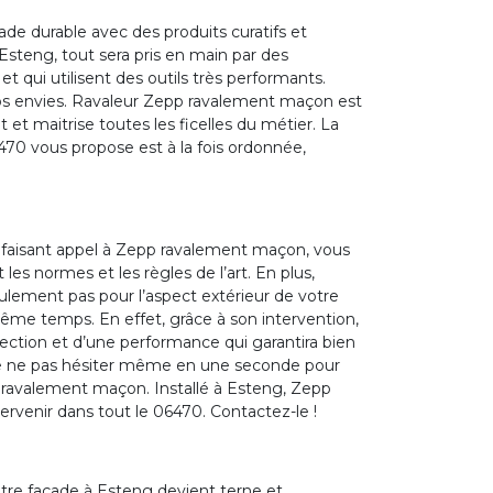
ade durable avec des produits curatifs et
steng, tout sera pris en main par des
t qui utilisent des outils très performants.
vos envies. Ravaleur Zepp ravalement maçon est
t et maitrise toutes les ficelles du métier. La
470 vous propose est à la fois ordonnée,
 faisant appel à Zepp ravalement maçon, vous
les normes et les règles de l’art. En plus,
lement pas pour l’aspect extérieur de votre
même temps. En effet, grâce à son intervention,
ction et d’une performance qui garantira bien
s de ne pas hésiter même en une seconde pour
 ravalement maçon. Installé à Esteng, Zepp
rvenir dans tout le 06470. Contactez-le !
otre façade à Esteng devient terne et