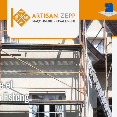
e et
à Esteng