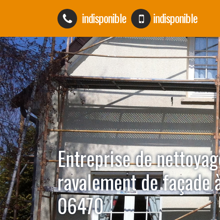
indisponible
indisponible
Entreprise de nettoyag
ravalement de façade 
06470