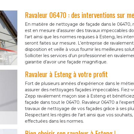
Ravaleur 06470 : des interventions sur m
En matière de nettoyage de façade dans le 06470, 
est en mesure d’assurer des travaux impeccables dot
l'art ainsi que les normes requises à Esteng, les in
seront faites sur mesure. L’entreprise de ravalemen
disposition et veille à vous fournir les meilleures sol
Solliciter les services d’un professionnel en ravaleme
garantie d’avoir une façade magnifique.
Ravaleur à Esteng à votre profit
Fort de plusieurs années d’expérience dans le métie
assurer des nettoyages façades impeccables. Fiez-vo
Zepp ravalement maçon sise à Esteng et bénéficiez 
façade dans tout le 06470. Ravaleur 06470 a l’exper
travaux de nettoyage de vos façades grâce à ses plu
Respectant les règles de l'art ainsi que vos souhaits,
effectuées dans les normes.
Bien choisir son ravaleur à Esteng !