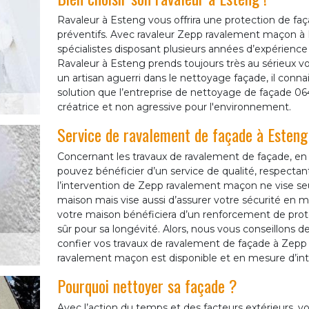
Ravaleur à Esteng vous offrira une protection de faç
préventifs. Avec ravaleur Zepp ravalement maçon à E
spécialistes disposant plusieurs années d’expérience e
Ravaleur à Esteng prends toujours très au sérieux 
un artisan aguerri dans le nettoyage façade, il connai
solution que l’entreprise de nettoyage de façade 06
créatrice et non agressive pour l'environnement.
Service de ravalement de façade à Esteng
Concernant les travaux de ravalement de façade, en
pouvez bénéficier d’un service de qualité, respectant 
l’intervention de Zepp ravalement maçon ne vise seu
maison mais vise aussi d’assurer votre sécurité en 
votre maison bénéficiera d’un renforcement de prote
sûr pour sa longévité. Alors, nous vous conseillon
confier vos travaux de ravalement de façade à Zepp
ravalement maçon est disponible et en mesure d’inte
Pourquoi nettoyer sa façade ?
Avec l’action du temps et des facteurs extérieurs, v