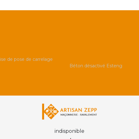
ise de pose de carrelage
Béton désactivé Esteng
indisponible