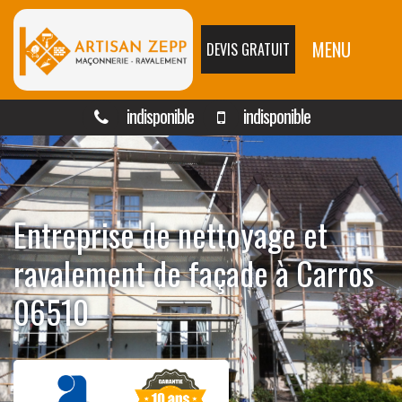
MENU
DEVIS GRATUIT
indisponible
indisponible
Entreprise de nettoyage et
ravalement de façade à Carros
06510