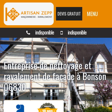
MENU
DEVIS GRATUIT
indisponible
indisponible
Entreprise de nettoyage et
ravalement de façade à Bonson
06830