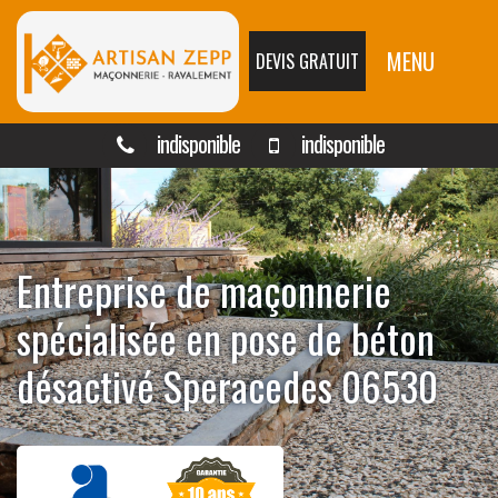
MENU
DEVIS GRATUIT
indisponible
indisponible
Entreprise de maçonnerie
spécialisée en pose de béton
désactivé Speracedes 06530