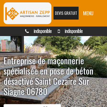
MENU
DEVIS GRATUIT
indisponible
indisponible
Entreprise de maçonnerie
spécialisée en pose de béton
désactivé Saint Cezaire Sur
Siagne 06780