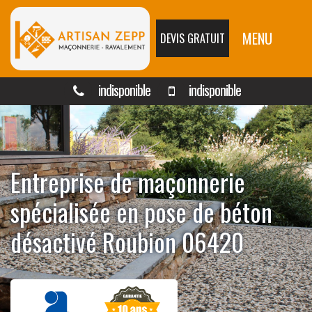
MENU
DEVIS GRATUIT
indisponible
indisponible
Entreprise de maçonnerie
spécialisée en pose de béton
désactivé Roubion 06420