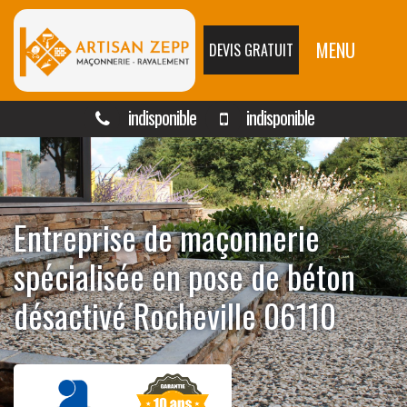
MENU
DEVIS GRATUIT
indisponible
indisponible
Entreprise de maçonnerie
spécialisée en pose de béton
désactivé Rocheville 06110