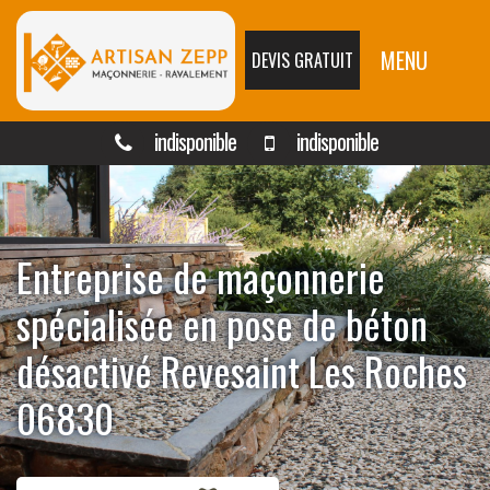
MENU
DEVIS GRATUIT
indisponible
indisponible
Entreprise de maçonnerie
spécialisée en pose de béton
désactivé Revesaint Les Roches
06830