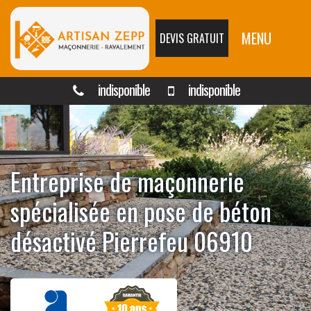
MENU
DEVIS GRATUIT
indisponible
indisponible
Entreprise de maçonnerie
spécialisée en pose de béton
désactivé Pierrefeu 06910