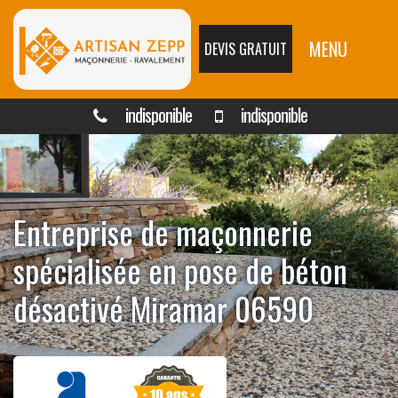
MENU
DEVIS GRATUIT
indisponible
indisponible
Entreprise de maçonnerie
spécialisée en pose de béton
désactivé Miramar 06590