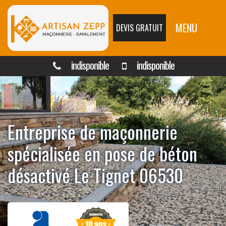
MENU
DEVIS GRATUIT
indisponible
indisponible
Entreprise de maçonnerie
spécialisée en pose de béton
désactivé Le Tignet 06530