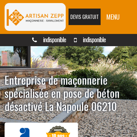
MENU
DEVIS GRATUIT
indisponible
indisponible
Entreprise de maçonnerie
spécialisée en pose de béton
désactivé La Napoule 06210