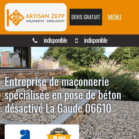
MENU
DEVIS GRATUIT
indisponible
indisponible
Entreprise de maçonnerie
spécialisée en pose de béton
désactivé La Gaude 06610