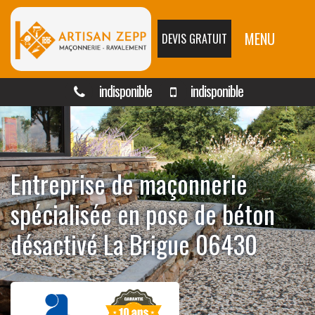
MENU
DEVIS GRATUIT
indisponible
indisponible
Entreprise de maçonnerie
spécialisée en pose de béton
désactivé La Brigue 06430