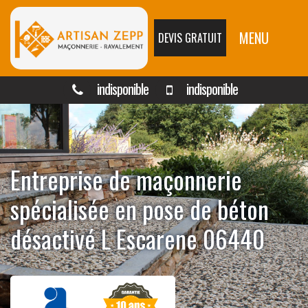
MENU
DEVIS GRATUIT
indisponible
indisponible
Entreprise de maçonnerie
spécialisée en pose de béton
désactivé L Escarene 06440