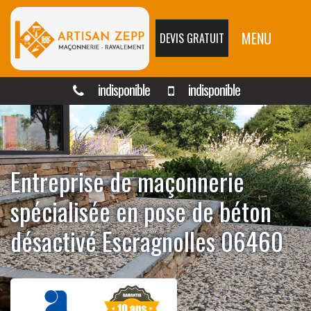
MENU
DEVIS GRATUIT
indisponible
indisponible
Entreprise de maçonnerie
spécialisée en pose de béton
désactivé Escragnolles 06460