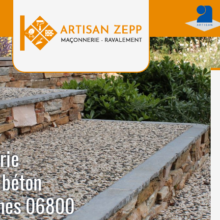
rie
 béton
gnes 06800