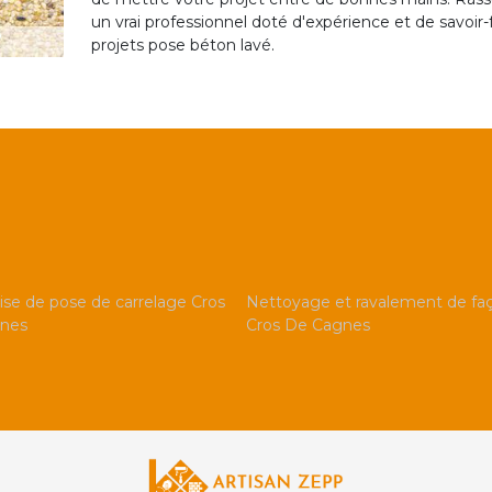
un vrai professionnel doté d'expérience et de savoir-f
projets pose béton lavé.
ise de pose de carrelage Cros
Nettoyage et ravalement de fa
nes
Cros De Cagnes