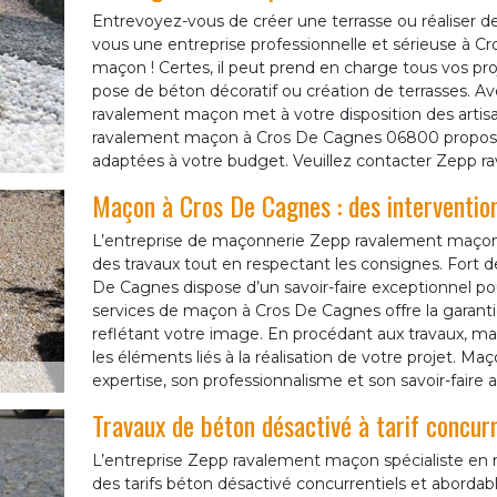
Entrevoyez-vous de créer une terrasse ou réaliser d
vous une entreprise professionnelle et sérieuse à C
maçon ! Certes, il peut prend en charge tous vos pr
pose de béton décoratif ou création de terrasses. A
ravalement maçon met à votre disposition des artisa
ravalement maçon à Cros De Cagnes 06800 propose 
adaptées à votre budget. Veuillez contacter Zepp 
Maçon à Cros De Cagnes : des interventio
L’entreprise de maçonnerie Zepp ravalement maçon
des travaux tout en respectant les consignes. Fort 
De Cagnes dispose d’un savoir-faire exceptionnel pour v
services de maçon à Cros De Cagnes offre la garant
reflétant votre image. En procédant aux travaux, 
les éléments liés à la réalisation de votre projet.
expertise, son professionnalisme et son savoir-faire af
Travaux de béton désactivé à tarif concur
L’entreprise Zepp ravalement maçon spécialiste e
des tarifs béton désactivé concurrentiels et abordabl