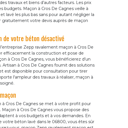
s travaux et biens d’autres facteurs. Les prix
 les budgets. Maçon à Cros De Cagnes veille à
et lavé les plus bas sans pour autant négliger la
er gratuitement votre devis auprès de maçon
n de votre béton désactivé
 l’entreprise Zepp ravalement maçon à Cros De
r efficacement la construction et pose de
çon à Cros De Cagnes, vous bénéficierez d’un
 Artisan à Cros De Cagnes fournit des solutions
est disponible pour consultation pour tirer
porte l'ampleur des travaux à réaliser, maçon à
soigné.
 maçon
à Cros De Cagnes se met à votre profit pour
00. Maçon à Cros De Cagnes vous propose des
’adaptent à vos budgets et à vos demandes. En
votre béton lavé dans le 06800, vous êtes sûr
ssurez-vous, maçon Zepp ravalement maçon est