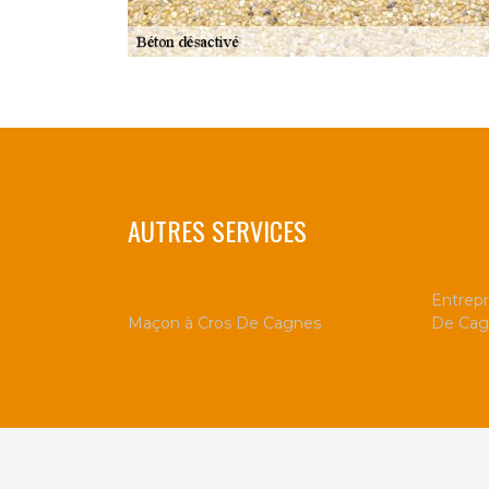
AUTRES SERVICES
Entrepr
Maçon à Cros De Cagnes
De Cag