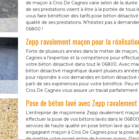
de maçon à Cros De Cagnes varie selon de la durée de
de ses prestations visent à être à la portée de tous
vous faire bénéficier des tarifs pose béton désactivé 
qualité de ses prestations. N’hésitez pas à demand
06800 !
Zepp ravalement maçon pour la réalisatio
Forte de plusieurs années dans le métier de maçon,
Cagnes a l’expertise et la compétence pour effectue
votre béton désactivé dans tout le 06800. Avec ma
béton désactivé magnifique durant plusieurs années.
pour répondre à vos demandes en béton désactivé et 
parti de ses expériences pour votre bénéfice. Peu im
Cros De Cagnes vous assure un travail parfaitement 
Pose de béton lavé avec Zepp ravalement
L’entreprise de maçonnerie Zepp ravalement maçon 
effectuer la pose de vos bétons lavés dans le 068
services de haute qualité en pose béton lavé qui s
engageant maçon à Cros De Cagnes pour la pose de 
de mettre votre projet entre de bonnes mains. Ra