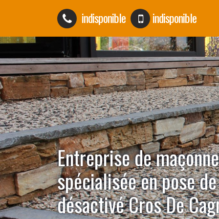
indisponible
indisponible
Entreprise de maçonne
spécialisée en pose de
désactivé Cros De Ca