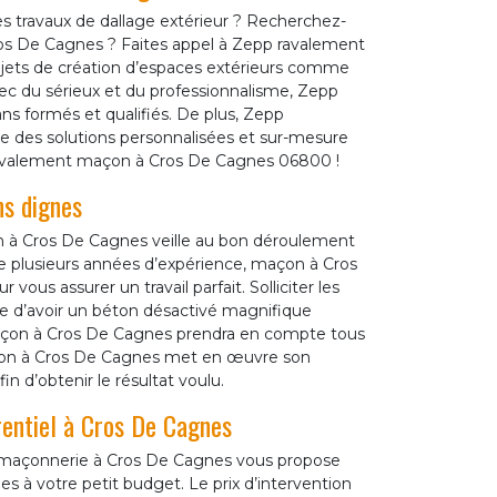
es travaux de dallage extérieur ? Recherchez-
ros De Cagnes ? Faites appel à Zepp ravalement
ojets de création d’espaces extérieurs comme
vec du sérieux et du professionnalisme, Zepp
ns formés et qualifiés. De plus, Zepp
des solutions personnalisées et sur-mesure
ravalement maçon à Cros De Cagnes 06800 !
ns dignes
 à Cros De Cagnes veille au bon déroulement
de plusieurs années d’expérience, maçon à Cros
ous assurer un travail parfait. Solliciter les
ie d’avoir un béton désactivé magnifique
maçon à Cros De Cagnes prendra en compte tous
 Maçon à Cros De Cagnes met en œuvre son
in d’obtenir le résultat voulu.
rentiel à Cros De Cagnes
n maçonnerie à Cros De Cagnes vous propose
es à votre petit budget. Le prix d’intervention