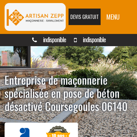
MENU
DEVIS GRATUIT
indisponible
indisponible
Entreprise de maçonnerie
spécialisée en pose de béton
désactivé Coursegoules 06140