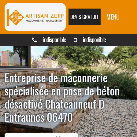
MENU
DEVIS GRATUIT
indisponible
indisponible
Entreprise de maçonnerie
spécialisée en pose de béton
désactivé Chateauneuf D
Entraunes 06470