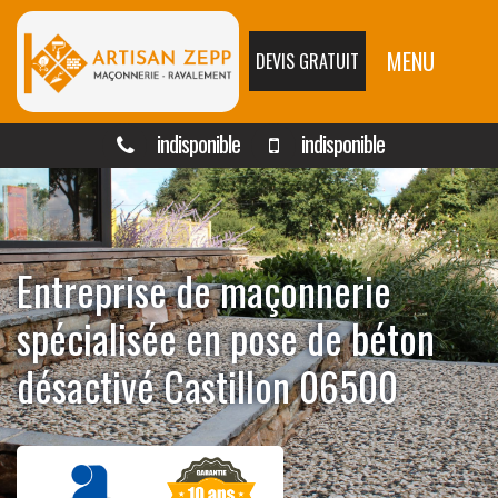
MENU
DEVIS GRATUIT
indisponible
indisponible
Entreprise de maçonnerie
spécialisée en pose de béton
désactivé Castillon 06500