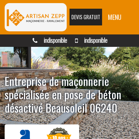
MENU
DEVIS GRATUIT
indisponible
indisponible
Entreprise de maçonnerie
spécialisée en pose de béton
désactivé Beausoleil 06240